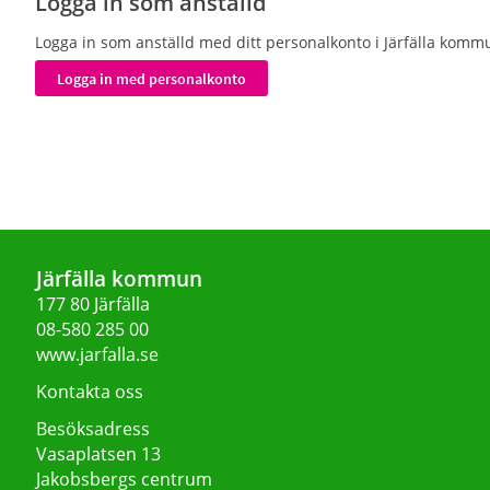
Logga in som anställd
Logga in som anställd med ditt personalkonto i Järfälla komm
Järfälla kommun
177 80 Järfälla
08-580 285 00
www.jarfalla.se
Kontakta oss
Besöksadress
Vasaplatsen 13
Jakobsbergs centrum