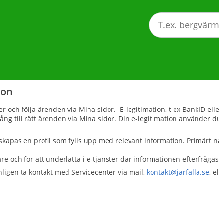
ion
ster och följa ärenden via Mina sidor. E-legitimation, t ex BankID 
lgång till rätt ärenden via Mina sidor. Din e-legitimation använde
 skapas en profil som fylls upp med relevant information. Primä
re och för att underlätta i e-tjänster där informationen efterfrågas 
nligen ta kontakt med Servicecenter via mail,
kontakt@jarfalla.se
, e