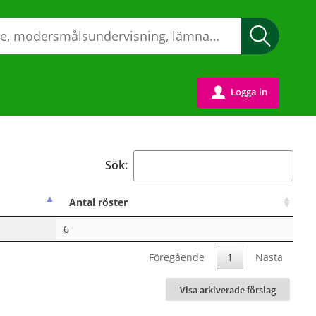
Sök
Logga in
u
Sök:
Antal röster
6
Föregående
1
Nästa
Visa arkiverade förslag