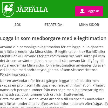
Logga in
u
SÖK
STARTSIDA
MINA SIDOR
Logga in som medborgare med e-legitimation
Använd din personliga e-legitimation för att logga in i e-tjänster
och följa ärenden via Mina sidor. E-legitimation, t ex BankID eller
Mobilt BankID, används för att kommunen ska vara säker på vem
det är som använt e-tjänsten samt att rätt person får tillgång till
rätt ärenden via Mina sidor. Din e-legitimation använder du även
vid kontakt med andra myndigheter, såsom Skatteverket och
Försäkringskassan.
När en användare för första gången loggar in på plattformen
skapas en profil som fylls upp med relevant information. Primärt
namn och personnummer från metoden man legitimerar sig via,
samt adress, postnummer och ort från Skatteverket.
Detta för att bl.a. kunna knyta ärenden till en specifik användare
och för att underlätta i e-tjänster där informationen efterfrågas då