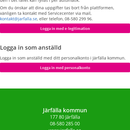
den i det fallet kan fyllas i per automatik.
Om du önskar att dina uppgifter tas bort från plattformen,
vänligen ta kontakt med Servicecenter via mail,
kontakt@jarfalla.se
, eller telefon, 08-580 299 96.
Logga in som anställd
Logga in som anställd med ditt personalkonto i Järfälla kommun.
Järfälla kommun
177 80 Järfälla
08-580 285 00