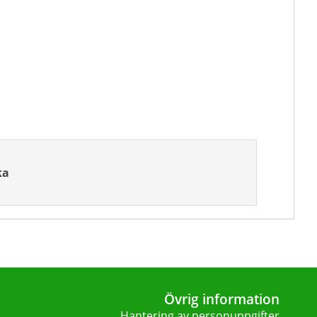
ka
Övrig information
Hantering av personuppgifter