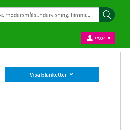
Sök
Logga in
u
Visa blanketter